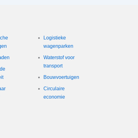
Markten
sche
Logistieke
gen
wagenparken
aden
Waterstof voor
transport
de
it
Bouwvoertuigen
aar
Circulaire
r
economie