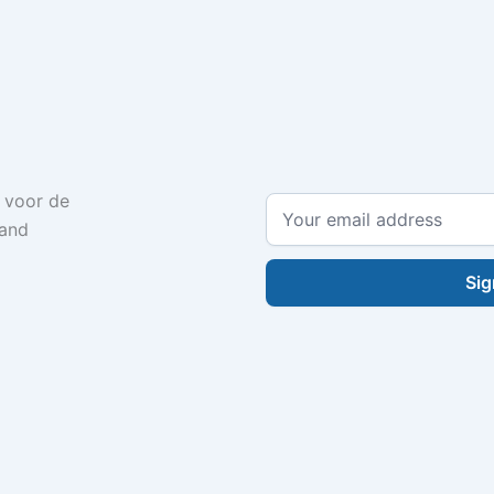
f voor de
land