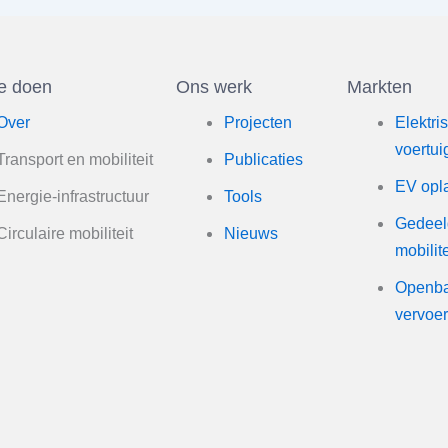
e doen
Ons werk
Markten
Over
Projecten
Elektri
voertui
Transport en mobiliteit
Publicaties
EV opl
Energie-infrastructuur
Tools
Gedeel
Circulaire mobiliteit
Nieuws
mobilite
Openb
vervoe