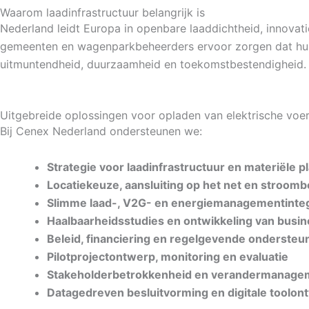
Waarom laadinfrastructuur belangrijk is
Nederland leidt Europa in openbare laaddichtheid, innovati
gemeenten en wagenparkbeheerders ervoor zorgen dat hun la
uitmuntendheid, duurzaamheid en toekomstbestendigheid.
Uitgebreide oplossingen voor opladen van elektrische voe
Bij Cenex Nederland ondersteunen we:
Strategie voor laadinfrastructuur en materiële p
Locatiekeuze, aansluiting op het net en stroom
Slimme laad-, V2G- en energiemanagementinteg
Haalbaarheidsstudies en ontwikkeling van busi
Beleid, financiering en regelgevende ondersteun
Pilotprojectontwerp, monitoring en evaluatie
Stakeholderbetrokkenheid en verandermanage
Datagedreven besluitvorming en digitale toolon