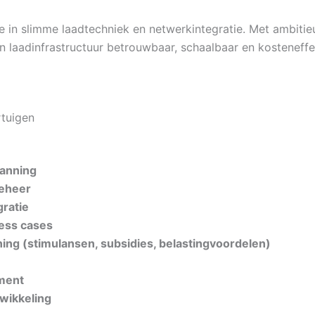
e in slimme laadtechniek en netwerkintegratie. Met ambitie
adinfrastructuur betrouwbaar, schaalbaar en kosteneffectie
rtuigen
lanning
beheer
ratie
ness cases
ing (stimulansen, subsidies, belastingvoordelen)
ment
twikkeling