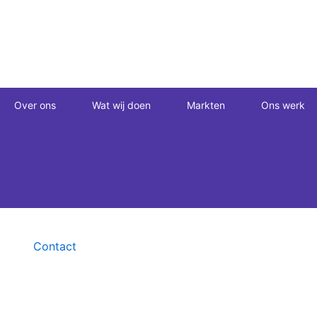
Ga
naar
de
inhoud
Over ons
Wat wij doen
Markten
Ons werk
Contact