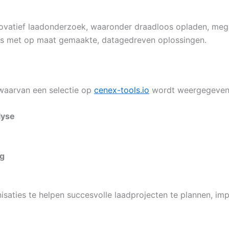
innovatief laadonderzoek, waaronder draadloos opladen, m
s met op maat gemaakte, datagedreven oplossingen.
waarvan een selectie op
cenex-tools.io
wordt weergegeven,
lyse
ng
aties te helpen succesvolle laadprojecten te plannen, imp