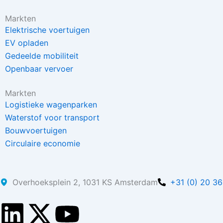
Markten
Elektrische voertuigen
EV opladen
Gedeelde mobiliteit
Openbaar vervoer
Markten
Logistieke wagenparken
Waterstof voor transport
Bouwvoertuigen
Circulaire economie
Overhoeksplein 2, 1031 KS Amsterdam
+31 (0) 20 3
L
X
Y