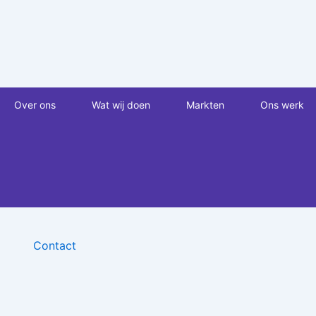
Ga
naar
de
inhoud
Over ons
Wat wij doen
Markten
Ons werk
Contact